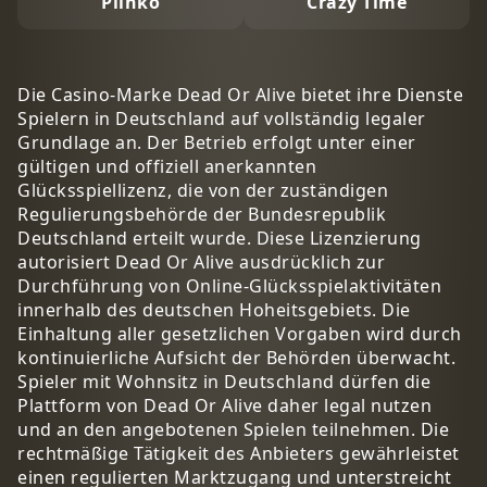
Plinko
Crazy Time
Die Casino-Marke Dead Or Alive bietet ihre Dienste
Spielern in Deutschland auf vollständig legaler
Grundlage an. Der Betrieb erfolgt unter einer
gültigen und offiziell anerkannten
Glücksspiellizenz, die von der zuständigen
Regulierungsbehörde der Bundesrepublik
Deutschland erteilt wurde. Diese Lizenzierung
autorisiert Dead Or Alive ausdrücklich zur
Durchführung von Online-Glücksspielaktivitäten
innerhalb des deutschen Hoheitsgebiets. Die
Einhaltung aller gesetzlichen Vorgaben wird durch
kontinuierliche Aufsicht der Behörden überwacht.
Spieler mit Wohnsitz in Deutschland dürfen die
Plattform von Dead Or Alive daher legal nutzen
und an den angebotenen Spielen teilnehmen. Die
rechtmäßige Tätigkeit des Anbieters gewährleistet
einen regulierten Marktzugang und unterstreicht