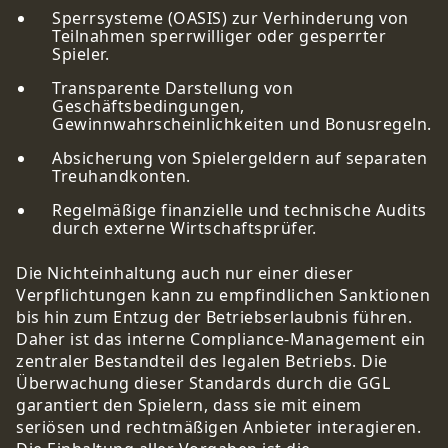
Sperrsysteme (OASIS) zur Verhinderung von
Teilnahmen sperrwilliger oder gesperrter
Spieler.
Transparente Darstellung von
Geschäftsbedingungen,
Gewinnwahrscheinlichkeiten und Bonusregeln.
Absicherung von Spielergeldern auf separaten
Treuhandkonten.
Regelmäßige finanzielle und technische Audits
durch externe Wirtschaftsprüfer.
Die Nichteinhaltung auch nur einer dieser
Verpflichtungen kann zu empfindlichen Sanktionen
bis hin zum Entzug der Betriebserlaubnis führen.
Daher ist das interne Compliance-Management ein
zentraler Bestandteil des legalen Betriebs. Die
Überwachung dieser Standards durch die GGL
garantiert den Spielern, dass sie mit einem
seriösen und rechtmäßigen Anbieter interagieren.