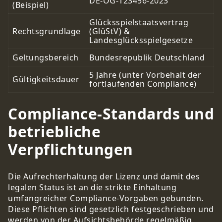
DE-OG-123456-2023
(Beispiel)
Glücksspielstaatsvertrag
Rechtsgrundlage
(GlüStV) &
Landesglücksspielgesetze
Geltungsbereich
Bundesrepublik Deutschland
5 Jahre (unter Vorbehalt der
Gültigkeitsdauer
fortlaufenden Compliance)
Compliance-Standards und
betriebliche
Verpflichtungen
Die Aufrechterhaltung der Lizenz und damit des
legalen Status ist an die strikte Einhaltung
umfangreicher Compliance-Vorgaben gebunden.
Diese Pflichten sind gesetzlich festgeschrieben und
werden von der Aufsichtsbehörde regelmäßig