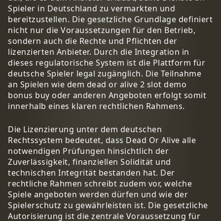
Spieler in Deutschland zu vermarkten und
bereitzustellen. Die gesetzliche Grundlage definiert
nicht nur die Voraussetzungen für den Betrieb,
sondern auch die Rechte und Pflichten der
lizenzierten Anbieter. Durch die Integration in
dieses regulatorische System ist die Plattform für
deutsche Spieler legal zugänglich. Die Teilnahme
an Spielen wie dem dead or alive 2 slot demo
bonus buy oder anderen Angeboten erfolgt somit
innerhalb eines klaren rechtlichen Rahmens.
Die Lizenzierung unter dem deutschen
Rechtssystem bedeutet, dass Dead Or Alive alle
notwendigen Prüfungen hinsichtlich der
Zuverlässigkeit, finanziellen Solidität und
technischen Integrität bestanden hat. Der
rechtliche Rahmen schreibt zudem vor, welche
Spiele angeboten werden dürfen und wie der
Spielerschutz zu gewährleisten ist. Die gesetzliche
Autorisierung ist die zentrale Voraussetzung für