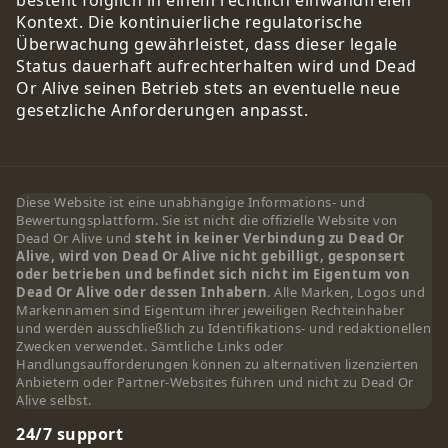
besteht folglich in einem rechtlich einwandfreien
Kontext. Die kontinuierliche regulatorische
Überwachung gewährleistet, dass dieser legale
Status dauerhaft aufrechterhalten wird und Dead
Or Alive seinen Betrieb stets an eventuelle neue
gesetzliche Anforderungen anpasst.
Diese Website ist eine unabhängige Informations- und
Bewertungsplattform. Sie ist nicht die offizielle Website von
Dead Or Alive und
steht in keiner Verbindung zu Dead Or
Alive, wird von Dead Or Alive nicht gebilligt, gesponsert
oder betrieben und befindet sich nicht im Eigentum von
Dead Or Alive oder dessen Inhabern
. Alle Marken, Logos und
Markennamen sind Eigentum ihrer jeweiligen Rechteinhaber
und werden ausschließlich zu Identifikations- und redaktionellen
Zwecken verwendet. Sämtliche Links oder
Handlungsaufforderungen können zu alternativen lizenzierten
Anbietern oder Partner-Websites führen und nicht zu Dead Or
Alive selbst.
24/7 support