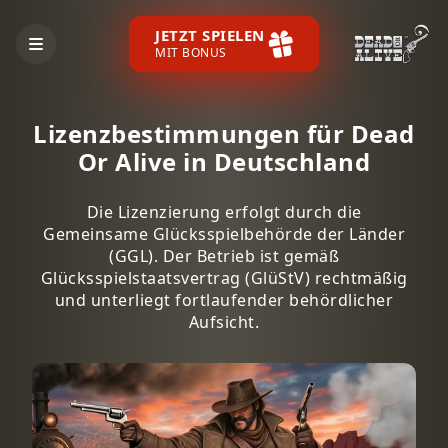
JETZT SPIELEN
MIT BONUS
Lizenzbestimmungen für Dead
Or Alive in Deutschland
Die Lizenzierung erfolgt durch die
Gemeinsame Glücksspielbehörde der Länder
(GGL). Der Betrieb ist gemäß
Glücksspielstaatsvertrag (GlüStV) rechtmäßig
und unterliegt fortlaufender behördlicher
Aufsicht.