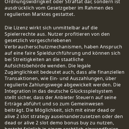
Ordnungswidrigkeit oder Straftat dar, sondern ist
ausdrücklich vom Gesetzgeber im Rahmen des
regulierten Marktes gestattet.
Die Lizenz wirkt sich unmittelbar auf die
Spielerrechte aus. Nutzer profitieren von den
gesetzlich vorgeschriebenen
Verbraucherschutzmechanismen, haben Anspruch
auf eine faire Spieldurchführung und können sich
bei Streitigkeiten an die staatliche
Aufsichtsbehörde wenden. Die legale
Zugänglichkeit bedeutet auch, dass alle finanziellen
Transaktionen, wie Ein- und Auszahlungen, über
regulierte Zahlungswege abgewickelt werden. Die
Integration in das deutsche Glücksspielsystem
stellt sicher, dass der Anbieter Steuern auf seine
Erträge abführt und so zum Gemeinwesen
beiträgt. Die Möglichkeit, sich mit einer dead or
alive 2 slot strategy auseinanderzusetzen oder den
dead or alive 2 slot demo bonus buy zu nutzen,