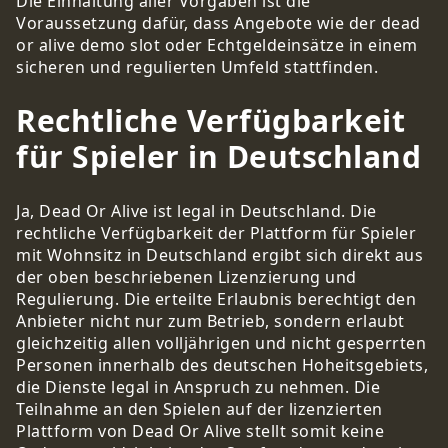
Die Einhaltung aller Vorgaben ist die
Voraussetzung dafür, dass Angebote wie der dead
or alive demo slot oder Echtgeldeinsätze in einem
sicheren und regulierten Umfeld stattfinden.
Rechtliche Verfügbarkeit
für Spieler in Deutschland
Ja, Dead Or Alive ist legal in Deutschland. Die
rechtliche Verfügbarkeit der Plattform für Spieler
mit Wohnsitz in Deutschland ergibt sich direkt aus
der oben beschriebenen Lizenzierung und
Regulierung. Die erteilte Erlaubnis berechtigt den
Anbieter nicht nur zum Betrieb, sondern erlaubt
gleichzeitig allen volljährigen und nicht gesperrten
Personen innerhalb des deutschen Hoheitsgebiets,
die Dienste legal in Anspruch zu nehmen. Die
Teilnahme an den Spielen auf der lizenzierten
Plattform von Dead Or Alive stellt somit keine